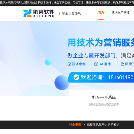
提供从底层架构到上层应用的全栈技术支持，涵盖车辆监控、司机管理、乘客服务等功能模块，确保系统稳定可靠，
首页
预约派单软件
智能出行系统
打车平台系统
路径规划减少空驶成本
行业资讯
完整版代驾平台运营秘诀
>